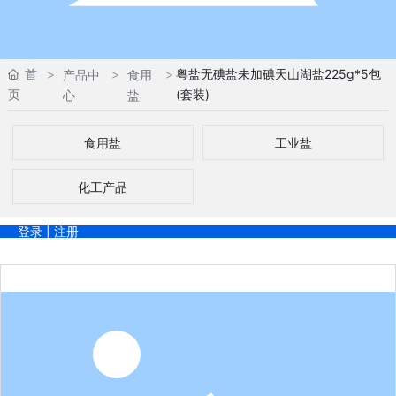
首
粤盐无碘盐未加碘天山湖盐225g*5包
产品中
食用
页
(套装)
心
盐
食用盐
工业盐
化工产品
登录
|
注册