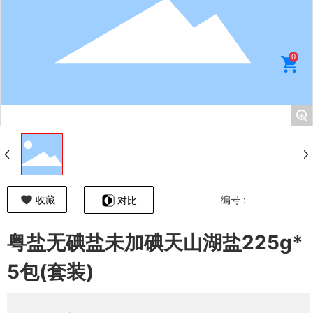
0
+
编号 :
收藏
对比
粤盐无碘盐未加碘天山湖盐225g*
5包(套装)